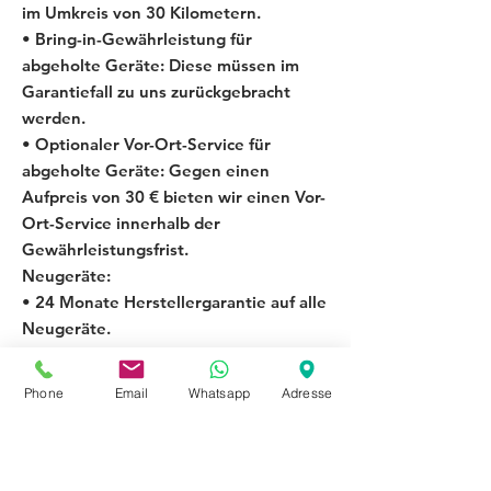
im Umkreis von 30 Kilometern.
• Bring-in-Gewährleistung für
abgeholte Geräte: Diese müssen im
Garantiefall zu uns zurückgebracht
werden.
• Optionaler Vor-Ort-Service für
abgeholte Geräte: Gegen einen
Aufpreis von 30 € bieten wir einen Vor-
Ort-Service innerhalb der
Gewährleistungsfrist.
Neugeräte:
• 24 Monate Herstellergarantie auf alle
Neugeräte.
Lieferung per Spedition:
• Bei technischen Mängeln wird das
Phone
Email
Whatsapp
Adresse
Gerät direkt gegen ein identisches
oder gleichwertiges Modell
ausgetauscht.