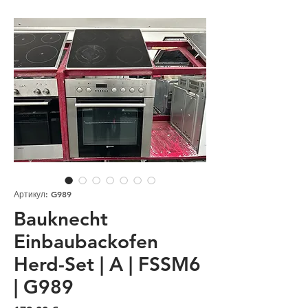
Артикул: G989
Bauknecht
Einbaubackofen
Herd-Set | A | FSSM6
| G989