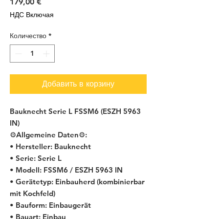
Цена
179,00 €
НДС Включая
Количество
*
Добавить в корзину
Bauknecht Serie L FSSM6 (ESZH 5963
IN)
⚙️Allgemeine Daten⚙️:
• Hersteller: Bauknecht
• Serie: Serie L
• Modell: FSSM6 / ESZH 5963 IN
• Gerätetyp: Einbauherd (kombinierbar
mit Kochfeld)
• Bauform: Einbaugerät
• Bauart: Einbau