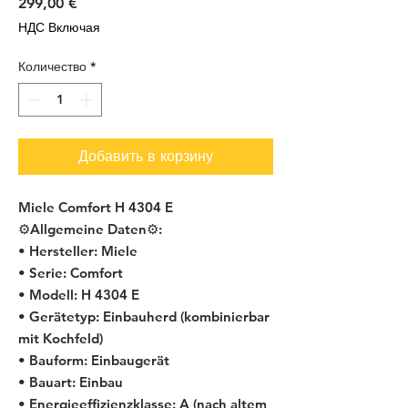
Цена
299,00 €
НДС Включая
Количество
*
Добавить в корзину
Miele Comfort H 4304 E
⚙️Allgemeine Daten⚙️:
• Hersteller: Miele
• Serie: Comfort
• Modell: H 4304 E
• Gerätetyp: Einbauherd (kombinierbar
mit Kochfeld)
• Bauform: Einbaugerät
• Bauart: Einbau
• Energieeffizienzklasse: A (nach altem