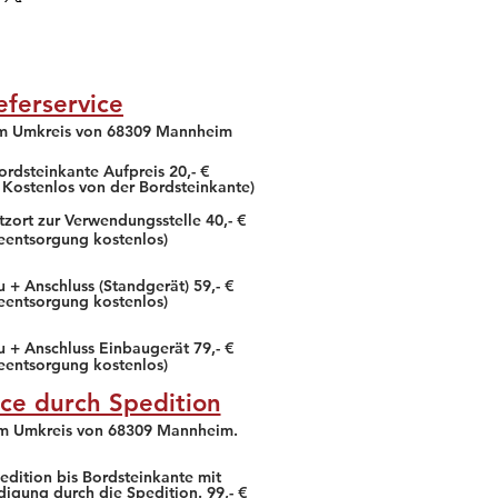
Das gesamte Gebäude ist
Sauber und gepflegt. Der
Mark
eferservice
Erfahrung & Beratung vor
Ort super! Schneller,
im Umkreis von 68309 Mannheim
freundlicher, kompetenter
und preis ...
ordsteinkante Aufpreis 20,- €
 Kostenlos von der Bordsteinkante)
Ein Außergewöhnlicher
Markt :) , die Mitarbeiter
tzort zur Verwendungsstelle 40,- €
hier sind sehr bemüht und
teentsorgung kostenlos)
kompetent
weiter lesen!
 + Anschluss (Standgerät) 59,- €
teentsorgung kostenlos)
u + Anschluss Einbaugerät 79,- €
teentsorgung kostenlos)
ice durch Spedition
im Umkreis von 68309 Mannheim.
edition bis Bordsteinkante mit
digung durch die Spedition. 99,- €