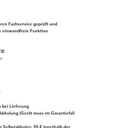
ren Fachservice geprüft und
ne einwandfreie Funktion
IE
e:
e
 bei Lieferung
Abholung (Gerät muss im Garantiefall
r Selbstabholer: 30 € innerhalb der