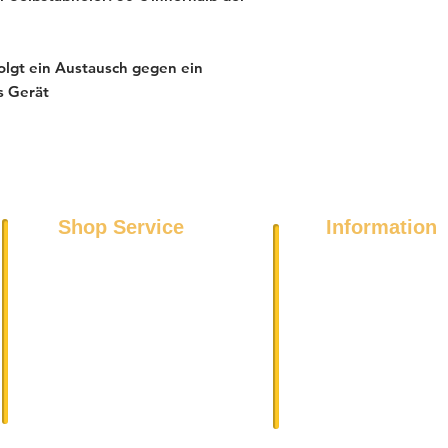
olgt ein Austausch gegen ein
s Gerät
Shop Service
Information
Über uns
Kühl- und Gefriergeräte
Datenschutz
Spülmaschinen
Impressum
Wäschetrockner
DSGVO
Waschmaschinen
AGB
Elektroherde