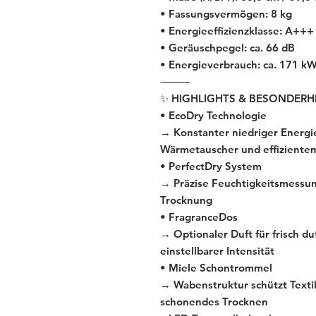
• Fassungsvermögen: 8 kg
• Energieeffizienzklasse: A+++
• Geräuschpegel: ca. 66 dB
• Energieverbrauch: ca. 171 k
⸻
✨ HIGHLIGHTS & BESONDERH
• EcoDry Technologie
→ Konstanter niedriger Energ
Wärmetauscher und effizientem
• PerfectDry System
→ Präzise Feuchtigkeitsmessun
Trocknung
• FragranceDos
→ Optionaler Duft für frisch d
einstellbarer Intensität
• Miele Schontrommel
→ Wabenstruktur schützt Textil
schonendes Trocknen