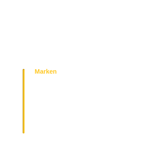
Marken
Bosch
Siemens
AEG
Bauknecht
Miele
Neff
Geratek
Vestel
Amica
Gorenje