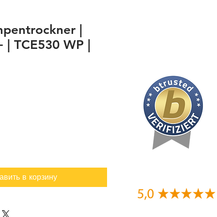
entrockner |
 | TCE530 WP |
авить в корзину