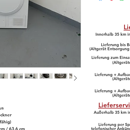
Li
Innerhalb 35 km 
Lieferung bis B
(Altgerät Entsorgung
Lieferung zum Einsa
(Altgerä
Lieferung + Aufbau
(Altgerä
Lieferung + Aufba
(Altgerä
Lieferserv
us
Außerhalb 35 km 
ckner
fähig)
Lieferung per Sp
 cm / 63,6 cm
telefonischer Ankün