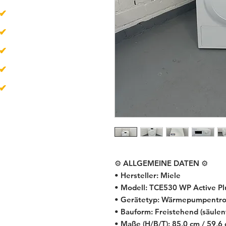
✔
über 500
Artikel
✔
Lieferzeit 1-4 Tage
✔
Neugeräte
✔
Gebrauchtgeräte
✔
B-Ware
⚙️ ALLGEMEINE DATEN ⚙️
• Hersteller: Miele
• Modell: TCE530 WP Active Pl
• Gerätetyp: Wärmepumpentro
• Bauform: Freistehend (säulen
• Maße (H/B/T): 85,0 cm / 59,6