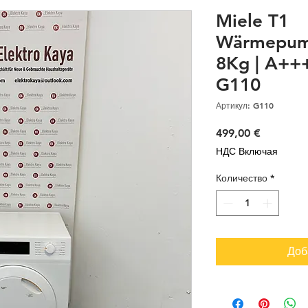
Miele T1
Wärmepump
8Kg | A+++
G110
Артикул: G110
Цена
499,00 €
НДС Включая
Количество
*
Доб