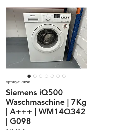
Артикул: G098
Siemens iQ500
Waschmaschine | 7Kg
| A+++ | WM14Q342
| G098