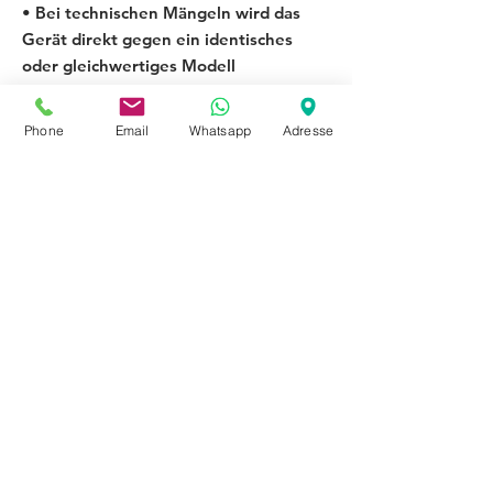
• Bei technischen Mängeln wird das
Gerät direkt gegen ein identisches
oder gleichwertiges Modell
ausgetauscht.
Phone
Email
Whatsapp
Adresse
Lieferservice
Innerhalb 35 km im Umkreis von 68309
Mannheim
Lieferung bis Bordsteinkante Aufpreis 20,- €
(Altgerät Entsorgung Kostenlos von der
Bordsteinkante)
Lieferung zum Einsatzort zur
Verwendungsstelle 40,- €
(Altgeräteentsorgung kostenlos)
Lieferung + Aufbau + Anschluss (Standgerät)
59,- €
(Altgeräteentsorgung kostenlos)