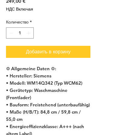
Цена
249,00 €
НДС Включая
Количество
*
Добавить в корзину
⚙️ Allgemeine Daten ⚙️:
• Hersteller: Siemens
• Modell: WM14Q342 (Typ WCM62)
• Gerätetyp: Waschmaschine
(Frontlader)
• Bauform: Freistehend (unterbaufähig)
• Maße (H/B/T): 84,8 cm / 59,8 cm /
55,0 cm
• Energieeffizienzklasse: A+++ (nach
altem Label)